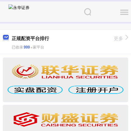
正规配资平台排行
更多
已收录
999
+家平台