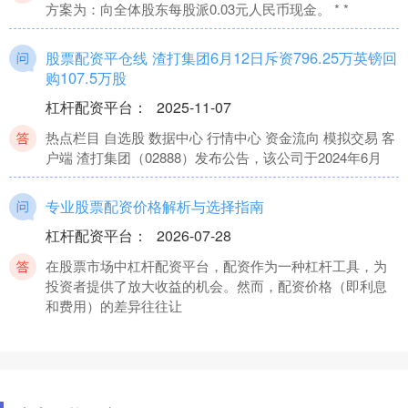
方案为：向全体股东每股派0.03元人民币现金。 * *
股票配资平仓线 渣打集团6月12日斥资796.25万英镑回
购107.5万股
杠杆配资平台
：
2025-11-07
热点栏目 自选股 数据中心 行情中心 资金流向 模拟交易 客
户端 渣打集团（02888）发布公告，该公司于2024年6月
专业股票配资价格解析与选择指南
杠杆配资平台
：
2026-07-28
在股票市场中杠杆配资平台，配资作为一种杠杆工具，为
投资者提供了放大收益的机会。然而，配资价格（即利息
和费用）的差异往往让
证券etf股票行情 官微发文后上演“地天板”！为保壳拼
了！
杠杆配资平台
：
2025-11-07