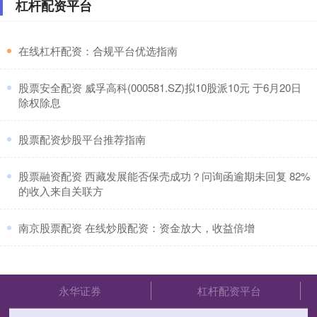
杠杆配资平台
炒股就看金麒麟分析师研报，权威证券etf股票行情，专
业，及时，全面，助您挖掘潜力主题机会！ * **了解配资原
​在线杠杆配资：合规平台优选指南
理：**配
​股票安全配资 威孚高科(000581.SZ)拟10股派10元 于6月20日
除权除息
​股票配资炒股平台推荐指南
​股票融资配资 西藏发展能否保壳成功？问询函逾期未回复 82%
的收入来自关联方
​南京股票配资 在线炒股配资：资金放大，收益倍增
永华证券
杠杆配资平台