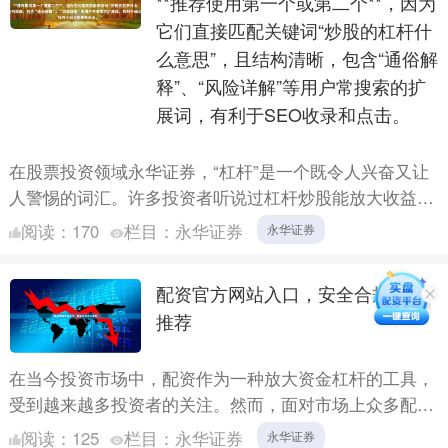
**推荐使用第一个或第二个**，因为
它们直接匹配关键词“炒股的杠杆什
么意思”，且结构清晰，包含“通俗解
释”、“风险详解”等用户常搜索的扩
展词，有利于SEO收录和点击。
在股票投资领域永华证券，“杠杆”是一个既令人兴奋又让
人警惕的词汇。许多投资者听说过杠杆炒股能放大收益，
但对其具体含义和潜在风险却一知半解。本文将用通俗易
阅读：
170
栏目：
永华证券
永华证券
懂的方式....
配资官方网站入口，安全合规平台
推荐
在当今投资市场中，配资作为一种放大资金杠杆的工具，
受到越来越多投资者的关注。然而，面对市场上众多配资
平台，如何找到**配资官方网站入口**，选择**安全合规
阅读：
125
栏目：
永华证券
永华证券