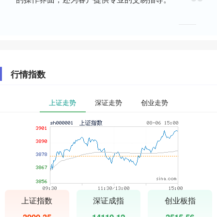
行情指数
上证走势
深证走势
创业走势
上证指数
深证成指
创业板指