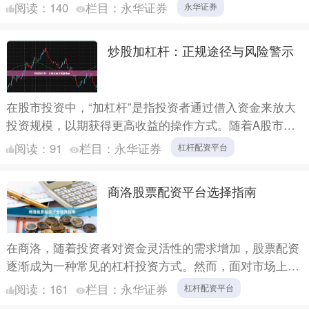
司或平台借入资金，放大自己的投资本金，从而在股市中
阅读：
140
栏目：
永华证券
永华证券
获取更高收....
炒股加杠杆：正规途径与风险警示
在股市投资中，“加杠杆”是指投资者通过借入资金来放大
投资规模，以期获得更高收益的操作方式。随着A股市场
活跃度提升，不少投资者开始关注杠杆交易。然而，杠杆
阅读：
91
栏目：
永华证券
杠杆配资平台
是一把“....
商洛股票配资平台选择指南
在商洛，随着投资者对资金灵活性的需求增加，股票配资
逐渐成为一种常见的杠杆投资方式。然而，面对市场上众
多的配资平台，如何选择一家安全、合规且服务优质的平
阅读：
161
栏目：
永华证券
杠杆配资平台
台，成为投....