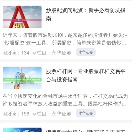
炒股配资问配资：新手必看防坑指
南
近年来，随着股市波动加剧，越来越多的投资者开始关注
“炒股配资”这一工具。所谓配资，简单来说就是借钱炒股
——投资者出一定比例的本金，配资公司按比例提供资
阅读：
134
栏目：
永华证券
永华证券
金，双方共....
股票杠杆网：专业股票杠杆交易平
台与投资指南
在当今快速变化的金融市场中永华证券，杠杆交易已成为
许多投资者寻求放大收益的重要工具。股票杠杆网作为专
业的股票杠杆交易平台与投资指南，致力于为投资者提供
阅读：
198
栏目：
永华证券
永华证券
安全、便捷....
淄博股票配资公司哪家好？正规安