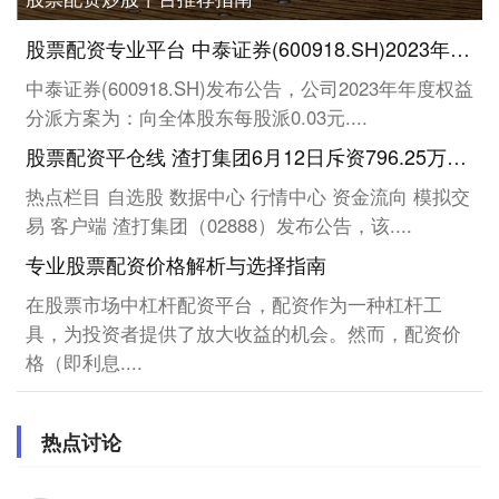
股票配资专业平台 中泰证券(600918.SH)2023年拟每股派0.03元 6月20日除权除息
中泰证券(600918.SH)发布公告，公司2023年年度权益
分派方案为：向全体股东每股派0.03元....
股票配资平仓线 渣打集团6月12日斥资796.25万英镑回购107.5万股
热点栏目 自选股 数据中心 行情中心 资金流向 模拟交
易 客户端 渣打集团（02888）发布公告，该....
专业股票配资价格解析与选择指南
在股票市场中杠杆配资平台，配资作为一种杠杆工
具，为投资者提供了放大收益的机会。然而，配资价
格（即利息....
热点讨论